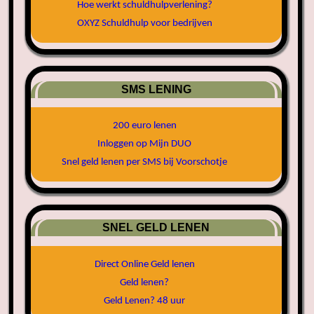
Hoe werkt schuldhulpverlening?
OXYZ Schuldhulp voor bedrijven
SMS LENING
200 euro lenen
Inloggen op Mijn DUO
Snel geld lenen per SMS bij Voorschotje
SNEL GELD LENEN
Direct Online Geld lenen
Geld lenen?
Geld Lenen? 48 uur