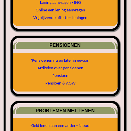
Lening aanvragen - ING
Online een lening aanvragen
Vrijblijvende offerte - Leningen
PENSIOENEN
'Pensioenen nu én later in gevaar'
Artikelen over pensioenen
Pensioen
Pensioen & AOW
PROBLEMEN MET LENEN
Geld lenen aan een ander - Nibud