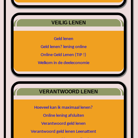
VEILIG LENEN
Geld lenen
Geld lenen? lening online
Online Geld Lenen (TIP !)
Welkom in de deeleconomie
VERANTWOORD LENEN
Hoeveel kan ik maximaal lenen?
Online lening afsluiten
Verantwoord geld lenen
Verantwoord geld lenen Leenattent