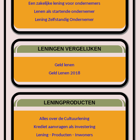
Een zakelijke lening voor ondernemers
Lenen als startende ondernemer
Lening Zelfstandig Ondernemer
LENINGEN VERGELIJKEN
Geld lenen
Geld Lenen 2018
LENINGPRODUCTEN
Alles over de Cultuurlening
Krediet aanvragen als investering
Lening - Producten - Inwoners