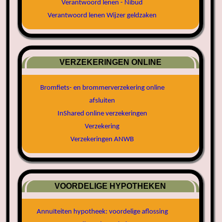
Verantwoord lenen - Nibud
Verantwoord lenen Wijzer geldzaken
VERZEKERINGEN ONLINE
Bromfiets- en brommerverzekering online
afsluiten
InShared online verzekeringen
Verzekering
Verzekeringen ANWB
VOORDELIGE HYPOTHEKEN
Annuïteiten hypotheek: voordelige aflossing