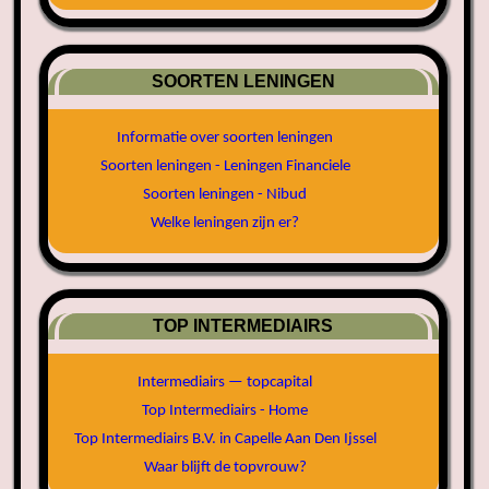
SOORTEN LENINGEN
Informatie over soorten leningen
Soorten leningen - Leningen Financiele
Soorten leningen - Nibud
Welke leningen zijn er?
TOP INTERMEDIAIRS
Intermediairs — topcapital
Top Intermediairs - Home
Top Intermediairs B.V. in Capelle Aan Den Ijssel
Waar blijft de topvrouw?